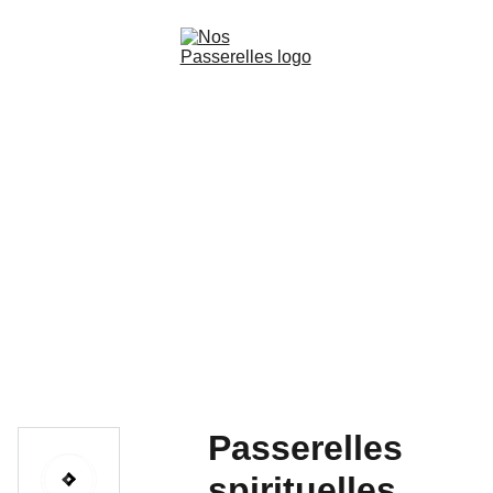
Accueil
Films
Livres audio-cinématographiques
Production
Les Ateliers de la découverte
Contact
Passerelles
spirituelles