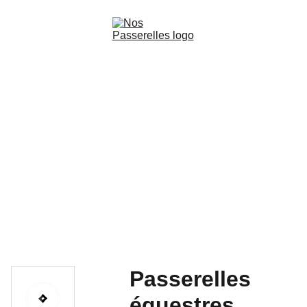
Accueil
Films
Livres audio-cinématographiques
Production
Les Ateliers de la découverte
Contact
Passerelles
équestres