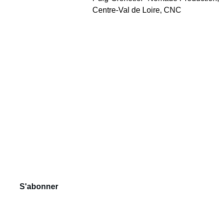
Centre-Val de Loire, CNC
Suivez-
Notre 
Contact
nous
Newsletter
contact@nosp
Votre adresse mail
asserelles.com
2 rue de Lodi, 
42000 Saint 
S'abonner
Etienne