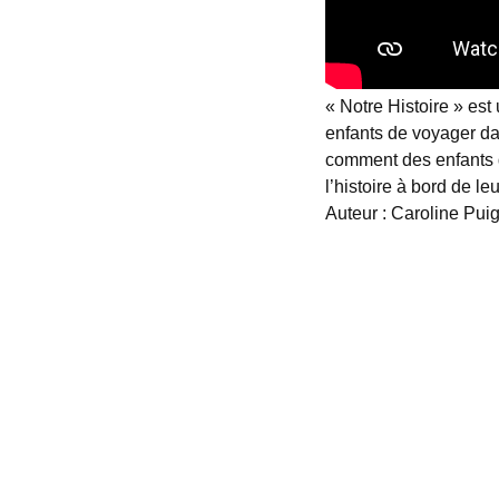
« Notre Histoire » est
enfants de voyager da
comment des enfants d
l’histoire à bord de 
Auteur : Caroline Puig
Contact
contact@nospasserelles.com
2 rue de Lodi, 42000 Saint Etienne