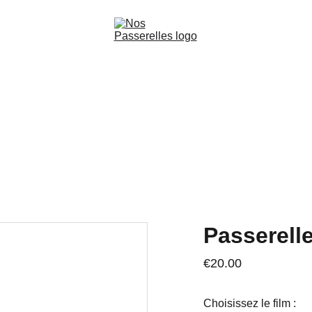
audio-cinématographiques
Production
Les Ateliers de 
Passerell
€20.00
Choisissez le film :