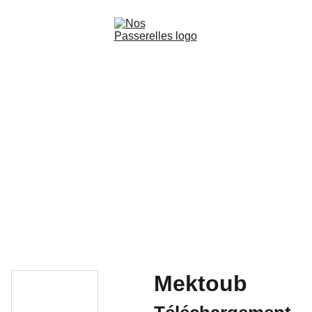
Accueil
Films
Livres audio-cinématographiques
Production
Les Ateliers de la découverte
Contact
Mektoub