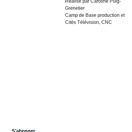
Réalisé par Caroline Puig-
Grenetier
Camp de Base production et
Cités Télévision, CNC
Suivez-
Notre 
Contact
nous
Newsletter
contact@nosp
Votre adresse mail
asserelles.com
2 rue de Lodi, 
42000 Saint 
S'abonner
Etienne