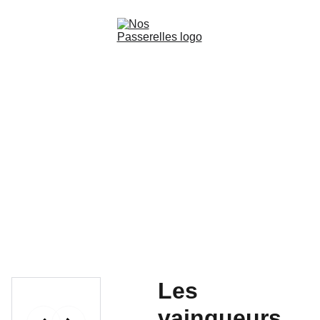
Accueil
Films
Livres audio-cinématographiques
Production
Les Ateliers de la découverte
Contact
Les
vainqueurs