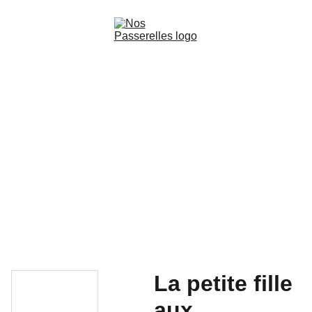
Accueil
Films
Livres audio-cinématographiques
Production
Les Ateliers de la découverte
Contact
La petite fille
aux