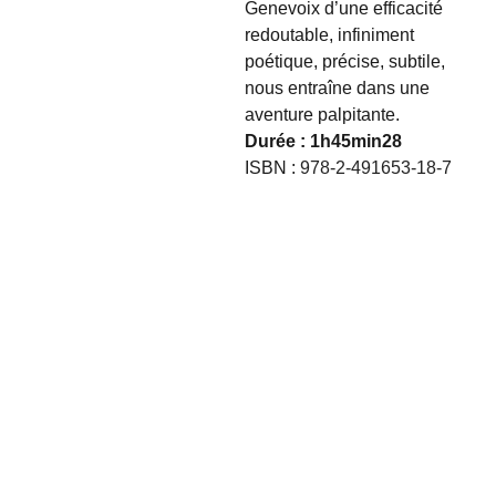
Genevoix d’une efficacité
redoutable, infiniment
poétique, précise, subtile,
nous entraîne dans une
aventure palpitante.
Durée : 1h45min28
ISBN :
978-2-491653-18-7
Suivez-
Notre 
Contact
nous
Newsletter
contact@nosp
Votre adresse mail
asserelles.com