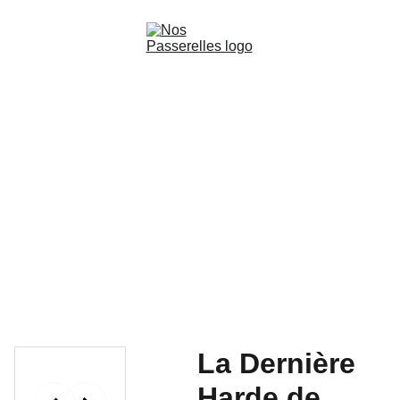
Accueil
Films
Livres audio-cinématographiques
Production
Les Ateliers de la découverte
Contact
La Dernière
Harde de