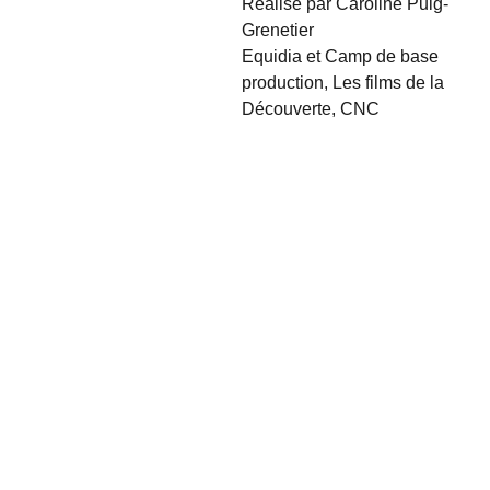
Réalisé par Caroline Puig-
Grenetier
Equidia et Camp de base
production, Les films de la
Découverte, CNC
Suivez-
Notre 
Contact
nous
Newsletter
contact@nosp
Votre adresse mail
asserelles.com
2 rue de Lodi, 
42000 Saint 