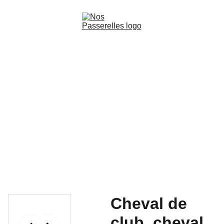
Accueil
Films
Livres audio-cinématographiques
Production
Les Ateliers de la découverte
Contact
Cheval de
club, cheval